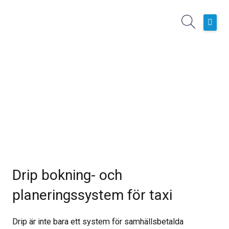
Hoppa
till
innehåll
Hem
Boknings- och planeringssystem
Operativa Tjänster
Kundcase
Nyheter
Om oss
Drip bokning- och
planeringssystem för taxi
Drip är inte bara ett system för samhällsbetalda