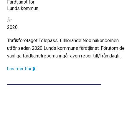
Färdtjänst för
Lunds kommun
År
2020
Trafikföretaget Telepass, tillhörande Nobinakoncernen,
utför sedan 2020 Lunds kommuns färdtjänst. Förutom de
vanliga färdtjänstresorna ingår även resor till/från dagliga
verksamheter och arbetsresor. I uppdraget används Drip,
Läs mer här
DRT Solutions moderna boknings- och planeringssystem
med alla de olika digitala gränssnitten som en modern
lösning innebär.