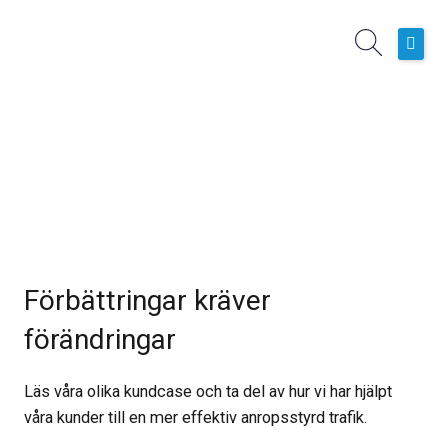
Hoppa
till
innehåll
Hem
Boknings- och planeringssystem
Operativa Tjänster
Kundcase
Nyheter
Om oss
Förbättringar kräver
förändringar
Läs våra olika kundcase och ta del av hur vi har hjälpt
våra kunder till en mer effektiv anropsstyrd trafik.