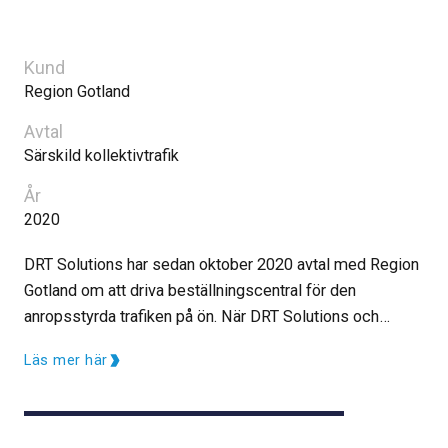
Kund
Region Gotland
Avtal
Särskild kollektivtrafik
År
2020
DRT Solutions har sedan oktober 2020 avtal med Region
Gotland om att driva beställningscentral för den
anropsstyrda trafiken på ön. När DRT Solutions och
Region Gotland ingick avtal så innebar det att DRT
Läs mer här
Solutions boknings- och planeringssystem Drip ersatte
det tidigare systemet.