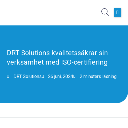
Hoppa
till
innehåll
Hem
Boknings- och planeringssystem
Operativa Tjänster
DRT Solutions kvalitetssäkrar sin
Kundcase
verksamhet med ISO-certifiering
Nyheter
DRT Solutions
26 juni, 2024
2 minuters läsning
Om oss