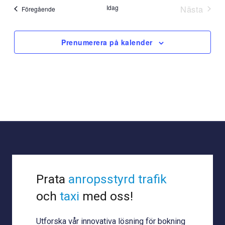
Idag
Nästa
Evenemang
Föregående
Evenem
Prenumerera på kalender
Prata
anropsstyrd trafik
och
taxi
med oss!
Utforska vår innovativa lösning för bokning