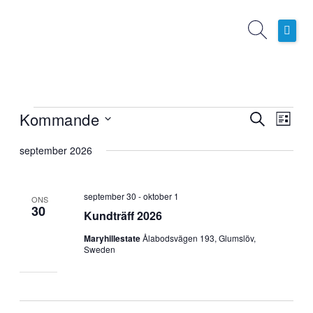
Hoppa
till
innehåll
Hem
Boknings- och planeringssystem
Operativa Tjänster
Kommande
Evenemang
Evenemang
Even
Sök
Lista
Kundcase
Search
vynavi
Välj
september 2026
and
datum.
Nyheter
Views
Navigation
Om oss
september 30
-
oktober 1
ONS
30
Kundträff 2026
Maryhillestate
Ålabodsvägen 193, Glumslöv,
Sweden