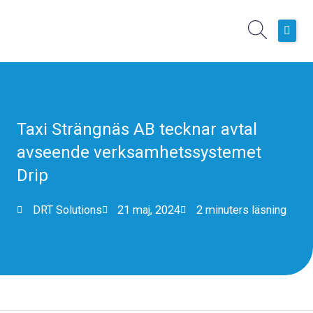
Hoppa
till
innehåll
Hem
Boknings- och planeringssystem
Operativa Tjänster
Taxi Strängnäs AB tecknar avtal
Kundcase
avseende verksamhetssystemet
Nyheter
Drip
Om oss
DRT Solutions
21 maj, 2024
2 minuters läsning