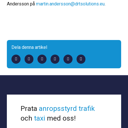
Andersson på
martin.andersson@drtsolutions.eu
.
Dela denna artikel
Prata
anropsstyrd trafik
och
taxi
med oss!