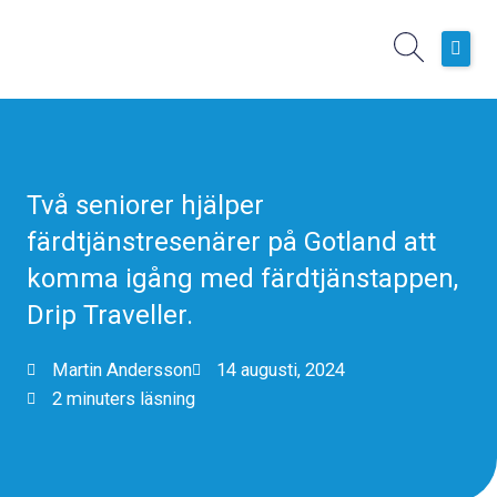
Hoppa
till
innehåll
Hem
Boknings- och planeringssystem
Operativa Tjänster
Två seniorer hjälper
Kundcase
färdtjänstresenärer på Gotland att
Nyheter
komma igång med färdtjänstappen,
Om oss
Drip Traveller.
Martin Andersson
14 augusti, 2024
2 minuters läsning