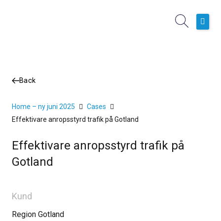
Hoppa
till
innehåll
Hem
Boknings- och planeringssystem
Back
Operativa Tjänster
Home – ny juni 2025
Cases
Kundcase
Effektivare anropsstyrd trafik på Gotland
Nyheter
Effektivare anropsstyrd trafik på
Om oss
Gotland
Kund
Region Gotland