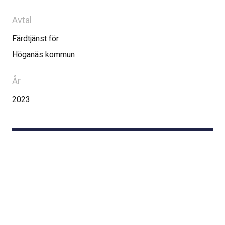
Avtal
Färdtjänst för
Höganäs kommun
År
2023