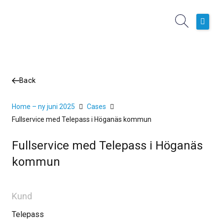
Hoppa
till
innehåll
Hem
Boknings- och planeringssystem
Back
Operativa Tjänster
Home – ny juni 2025
Cases
Kundcase
Fullservice med Telepass i Höganäs kommun
Nyheter
Fullservice med Telepass i Höganäs
Om oss
kommun
Kund
Telepass